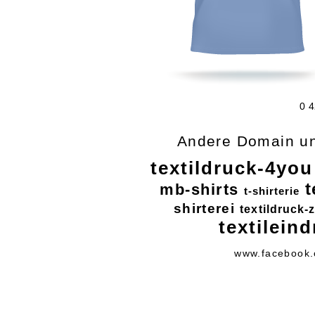
0 4
Andere Domain un
textildruck-4you
t
mb-shirts
t-shirterie
shirterei
textildruck-
textilein
www.facebook.